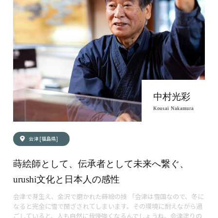
中村光彩
Kousai Nakamura
会津 [福島県]
蒔絵師として、伝承者として未来へ繋ぐ、
urushi文化と日本人の感性
会津で芽生え、金沢で磨かれた蒔絵の技 「会津は雪国なので、冬に
なると完全に雪で閉ざされてしまいます。その環境に耐えながら過
ごしていると、人も自然に我慢強くなるんでしょうね。会津塗りの