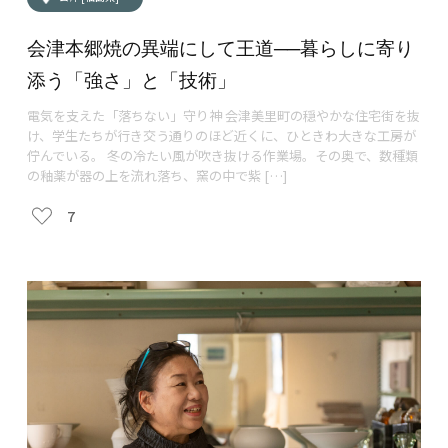
会津本郷焼の異端にして王道──暮らしに寄り
添う「強さ」と「技術」
電気を支えた「落ちない」守り神 会津美里町の穏やかな住宅街を抜
け、学生たちが行き交う通りのほど近くに、ひときわ大きな工房が
佇んでいる。 冬の冷たい風が吹き抜ける作業場。その奥で、数種類
の釉薬が器の上を流れ落ち、窯の中で紫 […]
7