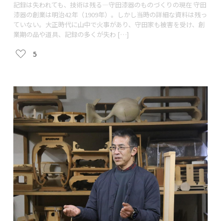
記録は失われても、技術は残る―守田漆器のものづくりの現在 守田
漆器の創業は明治42年（1909年）。しかし当時の詳細な資料は残っ
ていない。大正時代に山中で火事があり、守田家も被害を受け、創
業期の品や道具、記録の多くが失わ […]
5