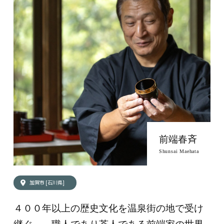
前端春斉
Shunsai Maehata
加賀市 [石川県]
４００年以上の歴史文化を温泉街の地で受け