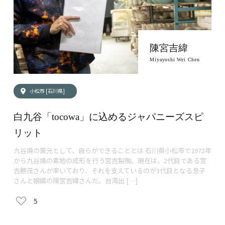
陳宮吉緯
Miyayoshi Wei Chen
小松市 [石川県]
白九谷「tocowa」に込めるジャパニーズスピ
リット
九谷焼の窯元として、自らができることとは 石川県小松市で1972年
から九谷焼の素地の成形を行う宮吉製陶。現在は、2代目である宮
吉勝茂さんが率いており、それを支えているのが3代目となる息子
さんと娘婿の陳宮吉緯さんだ。台湾出 […]
5