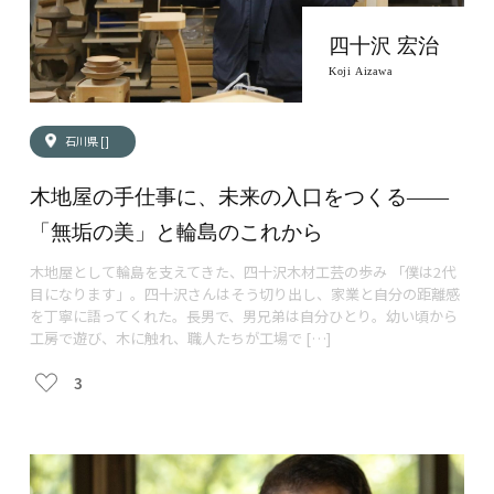
四十沢 宏治
Koji Aizawa
石川県 []
木地屋の手仕事に、未来の入口をつくる——
「無垢の美」と輪島のこれから
木地屋として輪島を支えてきた、四十沢木材工芸の歩み 「僕は2代
目になります」。四十沢さんはそう切り出し、家業と自分の距離感
を丁寧に語ってくれた。長男で、男兄弟は自分ひとり。幼い頃から
工房で遊び、木に触れ、職人たちが工場で […]
3