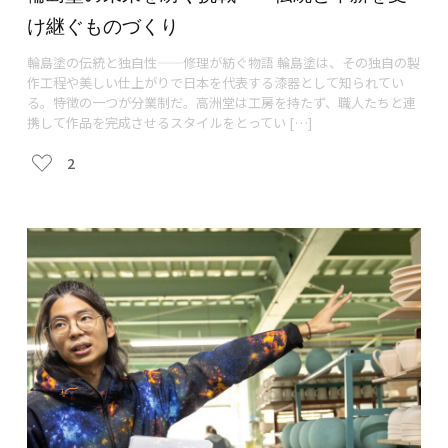
け継ぐものづくり
輪島塗の伝統と独自性——修理が紡ぐ物語 輪島塗は、その独自の製
作工程や美しい仕上がりで日本を代表する漆器として知られてい
る。特徴の一つが分業制だ。高洲堂は工房を持たず、職人たちと連
携して作品を完成させるスタイルをとってい […]
2