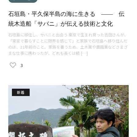
石垣島・平久保半島の海に生きる ―― 伝
統木造船「サバニ」が伝える技術と文化
石垣島に移住し、サバニと出会う 東京で生まれ育った吉田さんが、
「東京で暮らすことに限界を感じて」と家族で石垣島へ移り住んだ
のは、21年前のこと。家族を養うため、土木業や農園業などさまざ
まな仕事に携わったが、どれも長くは続 […]
3
新着