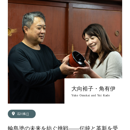
大向裕子・角有伊
Yuko Omukai and Yui Kado
石川県 []
輪島塗の未来を紡ぐ挑戦——伝統と革新を受