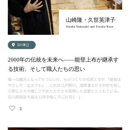
山崎隆・久世英津子
Yutaka Yamasaki and Etsuko Kuse
石川県 []
2000年の伝統を未来へ——能登上布が継承す
る技術、そして職人たちの思い
唯一の織元となってもつないだ、ものづくりの伝統と文化 「能登は
やさしや 土までも」。これは江戸時代、加賀藩士がその地を旅し
た際に人々の優しさやあたたかさを表現した言葉だとされている。
石川県能登半島は11月中旬ごろには初 […]
2