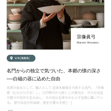
宗像眞弓
Mayumi Munakata
会津 [福島県]
名門からの独立で気づいた、本郷の懐の深さ
──白磁の器に込めた自由
名家の長女として、職人として 会津本郷焼を代表する名門、「宗像
窯（むなかたがま）」。江戸時代から続くこの窯元は、代々の当主
が数々の名作を生み出し、その名は会津のみならず全国に轟いてい
る。 歴代当主の作品群、歴史の重みを感 […]