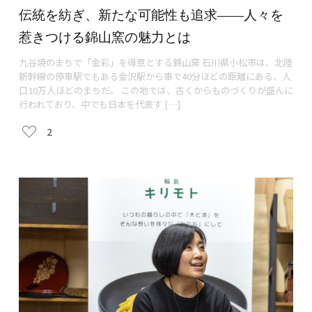
伝統を紡ぎ、新たな可能性も追求——人々を
惹きつける錦山窯の魅力とは
九谷焼のまちで「金彩」を得意とする錦山窯 石川県小松市は、北陸
新幹線の停車駅でもある金沢駅から車で40分ほどの距離にある、人
口10万人ほどのまちだ。 この地では、古くからものづくりが盛んに
行われており、中でも日本を代表す […]
2