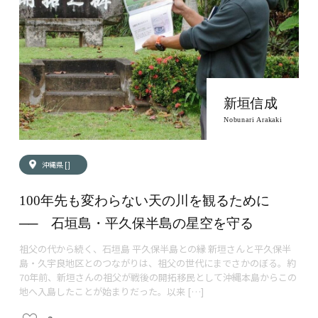
新垣信成
Nobunari Arakaki
沖縄県 []
100年先も変わらない天の川を観るために
── 石垣島・平久保半島の星空を守る
祖父の代から続く、石垣島 平久保半島との縁 新垣さんと平久保半
島・久宇良地区とのつながりは、祖父の世代にまでさかのぼる。約
70年前、新垣さんの祖父が戦後の開拓移民として沖縄本島からこの
地へ入島したことが始まりだった。以来 […]