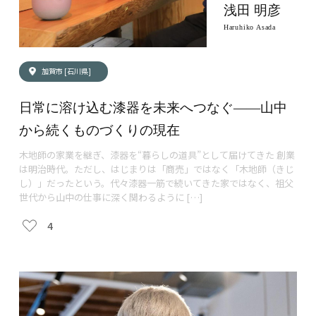
浅田 明彦
Haruhiko Asada
加賀市 [石川県]
日常に溶け込む漆器を未来へつなぐ——山中
から続くものづくりの現在
木地師の家業を継ぎ、漆器を“暮らしの道具”として届けてきた 創業
は明治時代。ただし、はじまりは「商売」ではなく「木地師（きじ
し）」だったという。代々漆器一筋で続いてきた家ではなく、祖父
世代から山中の仕事に深く関わるように […]
4
トップ
私たちの想い