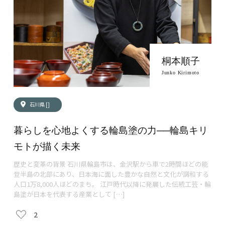
桐本順子
Junko Kirimoto
石川県 []
暮らしを心地よくする輪島塗の力──輪島キリ
モトが描く未来
歴史と変革の背景 石川県輪島市は、金沢駅から車で2時間ほどの能
登半島の北部にあり、日本海に面した豊かな自然と文化が調和する
人口1万8,000人ほどのまち。 江戸時代以降に発展した伝統工芸・輪
島塗が日本を代表する産業として […]
2