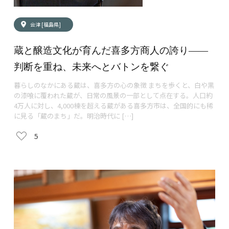
会津 [福島県]
蔵と醸造文化が育んだ喜多方商人の誇り——
判断を重ね、未来へとバトンを繋ぐ
暮らしのなかにある蔵は、喜多方の心の象徴 まちを歩くと、白や黒
の漆喰に覆われた蔵が、日常の風景の一部として点在する。人口約
4万人に対し、4,000棟を超える蔵がある喜多方市は、全国的にも稀
に見る「蔵のまち」だ。明治時代に […]
5