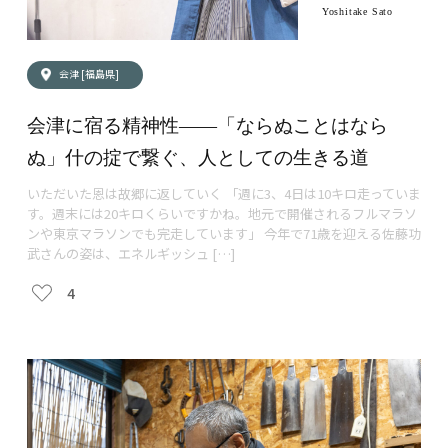
Yoshitake Sato
会津 [福島県]
会津に宿る精神性——「ならぬことはなら
ぬ」什の掟で繋ぐ、人としての生きる道
いただいた恩は故郷に返していく 「週に3、4日は10キロ走っていま
す。週末には20キロくらいですかね。地元で開催されるフルマラソ
ンや東京マラソンでも完走しています」 今年で71歳を迎える佐藤功
武さんの姿は、エネルギッシュ […]
4