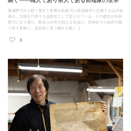
継ぐ——職人であり茶人である前端家の世界
幕藩時代から続く歴史と家業の系譜 石川県加賀市に位置する山中温
泉は、北陸を代表する温泉地として知られている。その歴史は奈良
時代にまで遡り、開湯1300年を超える名湯だ。四季折々の自然が織
り成す景観と、温泉街に漂う趣ある風 […]
3