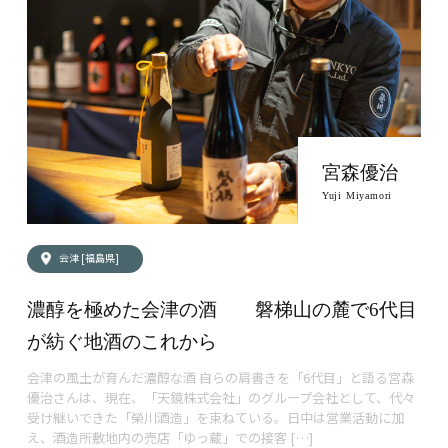
宮森優治
Yuji Miyamori
会津 [福島県]
濃醇を極めた会津の酒 磐梯山の麓で6代目
が紡ぐ地酒のこれから
会津の風土が育んだ濃醇な酒 自らの肩書きを「6代目」と語る宮森
優治さんは、現在、「天鏡株式会社」のグループ会社として、代々
受け継いできた「榮川酒造」を束ねている。日中は営業活動に加
え、酒造所敷地内の売店「ゆっ蔵」での接客 […]