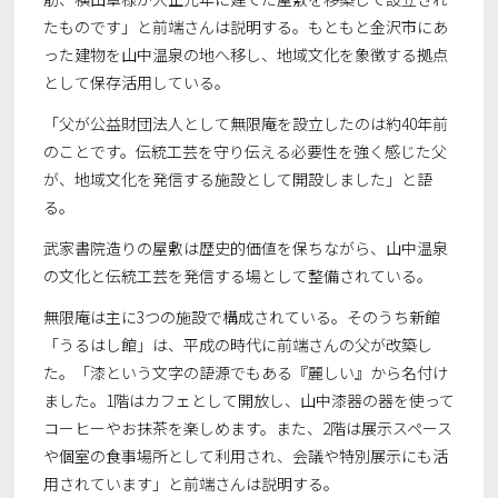
たものです」と前端さんは説明する。もともと金沢市にあ
った建物を山中温泉の地へ移し、地域文化を象徴する拠点
として保存活用している。
「父が公益財団法人として無限庵を設立したのは約40年前
のことです。伝統工芸を守り伝える必要性を強く感じた父
が、地域文化を発信する施設として開設しました」と語
る。
武家書院造りの屋敷は歴史的価値を保ちながら、山中温泉
の文化と伝統工芸を発信する場として整備されている。
無限庵は主に3つの施設で構成されている。そのうち新館
「うるはし館」は、平成の時代に前端さんの父が改築し
た。「漆という文字の語源でもある『麗しい』から名付け
ました。1階はカフェとして開放し、山中漆器の器を使って
コーヒーやお抹茶を楽しめます。また、2階は展示スペース
や個室の食事場所として利用され、会議や特別展示にも活
用されています」と前端さんは説明する。