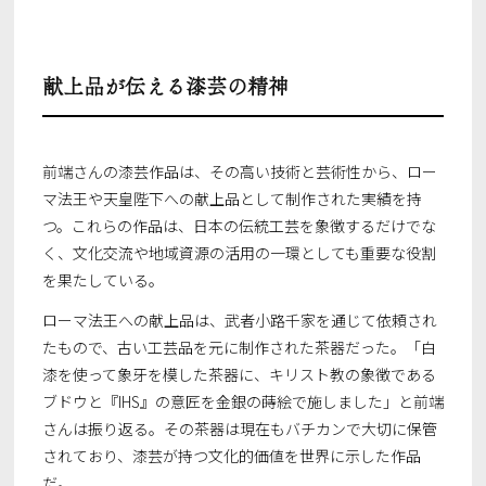
献上品が伝える漆芸の精神
前端さんの漆芸作品は、その高い技術と芸術性から、ロー
マ法王や天皇陛下への献上品として制作された実績を持
つ。これらの作品は、日本の伝統工芸を象徴するだけでな
く、文化交流や地域資源の活用の一環としても重要な役割
を果たしている。
ローマ法王への献上品は、武者小路千家を通じて依頼され
たもので、古い工芸品を元に制作された茶器だった。「白
漆を使って象牙を模した茶器に、キリスト教の象徴である
ブドウと『IHS』の意匠を金銀の蒔絵で施しました」と前端
さんは振り返る。その茶器は現在もバチカンで大切に保管
されており、漆芸が持つ文化的価値を世界に示した作品
だ。