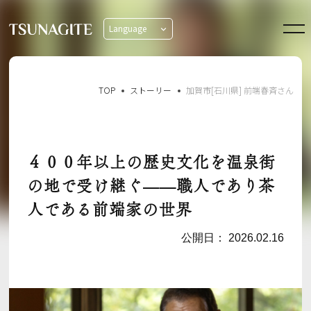
Language
日本語
English
TOP
ストーリー
加賀市[石川県] 前端春斉さん
４００年以上の歴史文化を温泉街
の地で受け継ぐ——職人であり茶
人である前端家の世界
公開日：
2026.02.16