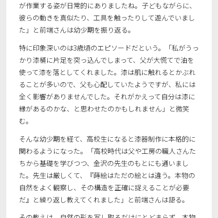
が作業する姿が日常的にありましたね。子どもながらに、
彼らの動きを真似たり、工具を触ったりして遊んでいまし
た」と前端さんは幼少期を振り返る。
特に印象深いのは3歳頃のエピソードだという。「私がうっ
かり漆桶に片足を突っ込んでしまって、父が大慌てで油を
使って漆を落としてくれました。漆は肌に触れるとかぶれ
ることが多いので、父も心配していたようですが、私には
全く影響がありませんでした。それがかえって自分は漆に
縁があるのかな、と思わせたのかもしれません」と微笑
む。
そんな幼少期を経て、高校生になると漆器制作に本格的に
関わるようになった。「高校時代は父や工房の職人さんた
ちから基礎を学びつつ、金沢の先生のもとにも通いまし
た。先生は厳しくて、『蒔絵はただの絵とは違う。本物の
自然をよく観察し、その構造を正確に捉えることが必要
だ』と繰り返し教えてくれました」と前端さんは語る。
その教えは、自然の形を写し取るだけにとどまらず、本物