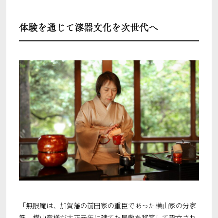
トップ
体験を通じて漆器文化を次世代へ
私たちの想い
つなぎ手を知る
お問い合わせ
「無限庵は、加賀藩の前田家の重臣であった横山家の分家
筋、横山章様が大正元年に建てた屋敷を移築して設立され