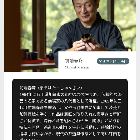
前端春斉
加賀市 [石川県]
Shunsai Maehata
前端春斉（まえはた・しゅんさい）
1964年に石川県加賀市の山中温泉で生まれ、伝統的な漆
芸の名家である前端家の八代目として活躍。1985年に三
代目前端春斉を襲名し、父や保谷美成に師事して漆芸と
加賀蒔絵を学ぶ。作品は意匠を取り入れた豪華さと新鮮
さが特徴で、陶器と漆を組み合わせた「陶漆」という新
技法を開発。茶道具の制作を中心に活動し、蒔絵技術の
指導も行いながら、現代の茶道具作家として高い評価を