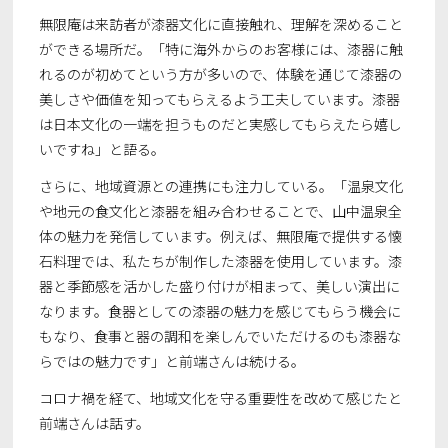
無限庵は来訪者が漆器文化に直接触れ、理解を深めること
ができる場所だ。「特に海外からのお客様には、漆器に触
れるのが初めてという方が多いので、体験を通じて漆器の
美しさや価値を知ってもらえるよう工夫しています。漆器
は日本文化の一端を担うものだと実感してもらえたら嬉し
いですね」と語る。
さらに、地域資源との連携にも注力している。「温泉文化
や地元の食文化と漆器を組み合わせることで、山中温泉全
体の魅力を発信しています。例えば、無限庵で提供する懐
石料理では、私たちが制作した漆器を使用しています。漆
器と季節感を活かした盛り付けが相まって、美しい演出に
なります。食器としての漆器の魅力を感じてもらう機会に
もなり、食事と器の調和を楽しんでいただけるのも漆器な
らではの魅力です」と前端さんは続ける。
コロナ禍を経て、地域文化を守る重要性を改めて感じたと
前端さんは話す。