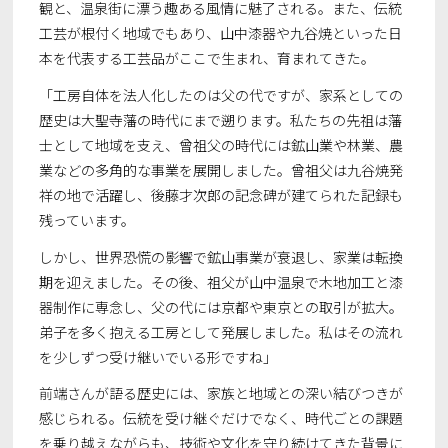
観と、温泉街に漂う趣ある風情に魅了される。また、伝統
工芸が根付く地域でもあり、山中漆器や九谷焼といった日
本を代表する工芸品がここで生まれ、育まれてきた。
「工房自体を法人化したのは父の代ですが、家系としての
歴史は大聖寺藩の時代にまで遡ります。私たちの先祖は藩
士として地域を支え、曾祖父の時代には鉱山業や林業、農
業などの多角的な事業を展開しました。曾祖父は九谷焼発
祥の地で活躍し、後藤才次郎の記念碑が建てられた記録も
残っています。
しかし、世界恐慌の影響で鉱山事業が衰退し、家業は転換
期を迎えました。その後、祖父が山中温泉で木地加工と漆
器制作に専念し、父の代には京都や東京との取引が拡大。
弟子を多く抱える工房として発展しました。私はその流れ
を少しずつ受け継いでいる形ですね」
前端さんが語る歴史には、家族と地域との深い結びつきが
感じられる。伝統を受け継ぐだけでなく、時代ごとの課題
を乗り越えながらも、技術や文化を守り続けてきた背景に