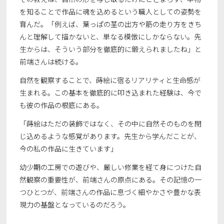
を知ることで作品に魂を込めるという職人としての姿勢を
育んだ。「例えば、葉っぱの茎の出方や筋の走り方をきち
んと理解して描かないと、単なる模倣にしかならない。先
生からは、そういう部分を徹底的に鍛えられましたね」と
前端さんは続ける。
自然を観察することで、蒔絵に宿るリアリティと生命感が
生まれる。この基本を徹底的に叩き込まれた経験は、今で
も彼の作品の根底にある。
「蒔絵はただの装飾ではなく、その中に自然そのものを閉
じ込めるような感覚があります。先生から学んだことが、
今の私の作品に生きています」
幼少期の工房での遊びや、厳しい修業を経て身につけた自
然観察の重要性が、前端さんの原点にある。その記憶の一
つひとつが、前端さんの作品に息づく細やかさや豊かな表
現力の基盤となっているのだろう。