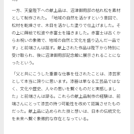
一方、天皇陛下への献上品は、沼津御用邸の枯れ松を素材
として制作された。「地域の自然を活かすという意図で、
松材を乾燥させ、木目を活かした塗りで仕上げました。そ
の上に蒔絵で松波や赤富士を描きました。赤富士は古くか
らお祝いの象徴で、地域の自然と文化を盛り込んだ一品で
す」と前端さんは話す。献上された作品は陛下から特別に
受け取られ、後に沼津御用邸記念館に展示されることにな
ったという。
「父と共にこうした重要な仕事を任されたことは、漆芸家
として本当に誇りに思います。漆器は単なる工芸品ではな
く、文化や歴史、人々の思いを繋ぐものだと実感しまし
た」と前端さんは語る。これらの献上品制作の経験は、前
端さんにとって漆芸の持つ可能性を改めて認識させたもの
だった。献上品に込められた技と想いは、日本の伝統文化
を未来へ繋ぐ象徴的な存在となっている。